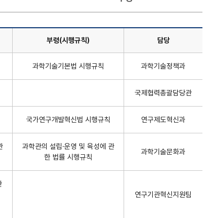
부령(시행규칙)
담당
과학기술기본법 시행규칙
과학기술정책과
국제협력총괄담당관
국가연구개발혁신법 시행규칙
연구제도혁신과
관
과학관의 설립·운영 및 육성에 관
과학기술문화과
한 법률 시행규칙
관
연구기관혁신지원팀