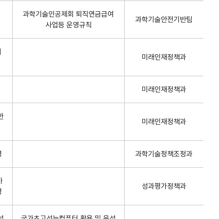
과학기술인공제회 퇴직연금급여
과학기술안전기반팀
사업등 운영규칙
에
미래인재정책과
미래인재정책과
한
미래인재정책과
령
과학기술정책조정과
가
성과평가정책과
령
성
국가초고성능컴퓨터 활용 및 육성