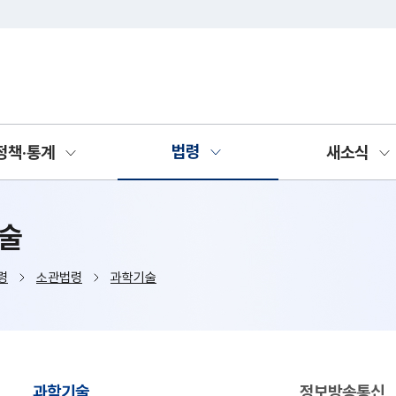
주메뉴 바로가기
본문 바로가기
법령
정책·통계
새소식
술
령
소관법령
과학기술
과학기술
정보방송통신