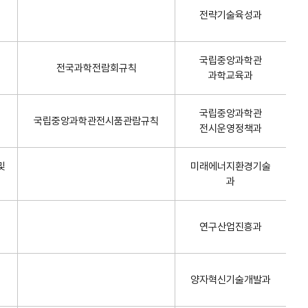
전략기술육성과
국립중앙과학관
전국과학전람회규칙
과학교육과
국립중앙과학관
국립중앙과학관전시품관람규칙
전시운영정책과
및
미래에너지환경기술
과
연구산업진흥과
양자혁신기술개발과