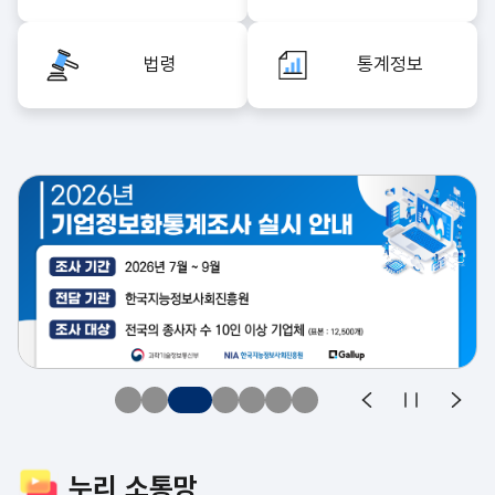
법령
통계정보
2026년 기업정보화통계조사_이미지
이전으로 슬라이드
자동슬라이
다음
누리 소통망